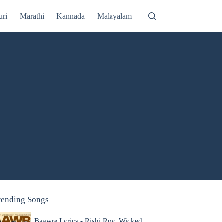
uri
Marathi
Kannada
Malayalam
rending Songs
Baawre Lyrics - Rishi Roy, Wicked