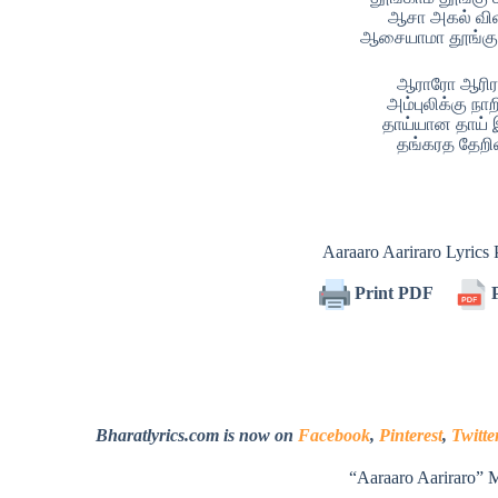
ஆசா அகல் வி
ஆசையாமா தூங்க
ஆராரோ ஆரி
அம்புலிக்கு ந
தாய்யான தாய்
தங்கரத தேற
Aaraaro Aariraro Lyric
Print PDF
P
Bharatlyrics.com is now on
Facebook
,
Pinterest
,
Twitte
“Aaraaro Aariraro” 