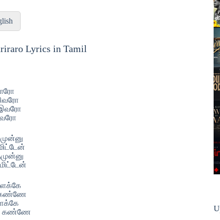
lish
raro Lyrics in Tamil
ராரோ
ாறிவரோ
 இவரோ
ிவரோ
ுமுன்னு
மிட்டேன்
ுமுன்னு
மிட்டேன்
ிளக்கே
ு கண்ணே
ளக்கே
U
ு கண்ணே