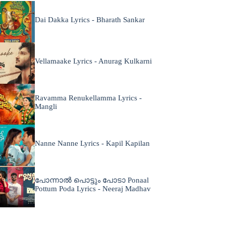
Dai Dakka Lyrics - Bharath Sankar
Vellamaake Lyrics - Anurag Kulkarni
Ravamma Renukellamma Lyrics -
Mangli
Nanne Nanne Lyrics - Kapil Kapilan
പോന്നാൽ പൊട്ടും പോടാ Ponaal
Pottum Poda Lyrics - Neeraj Madhav