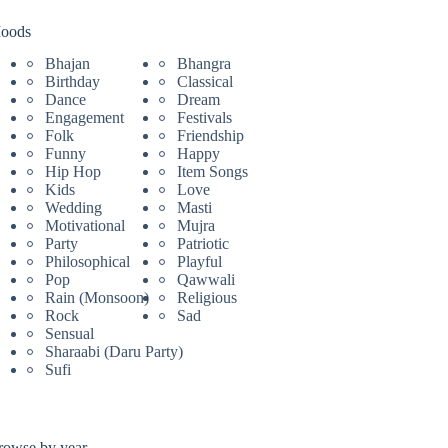
oods
Bhajan
Bhangra
Birthday
Classical
Dance
Dream
Engagement
Festivals
Folk
Friendship
Funny
Happy
Hip Hop
Item Songs
Kids
Love
Wedding
Masti
Motivational
Mujra
Party
Patriotic
Philosophical
Playful
Pop
Qawwali
Rain (Monsoon)
Religious
Rock
Sad
Sensual
Sharaabi (Daru Party)
Sufi
rowse by year