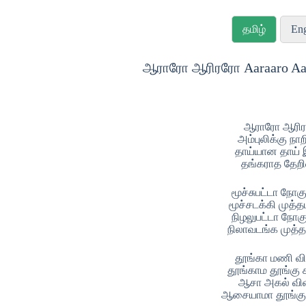
தமிழ்
Eng
ஆராரோ ஆரிரரோ Aaraaro Aari
ஆராரோ ஆரி
அம்புலிக்கு ந
தாய்யான தாய்
தங்கராத தேற
மூச்சுபட்டா நோக
மூச்சடக்கி முத்த
நிழலுபட்டா நோக
நிலாவடங்க முத்த
தூங்கா மணி வ
தூங்காம தூங்க
ஆசா அகல் வி
ஆசையாமா தூங்க