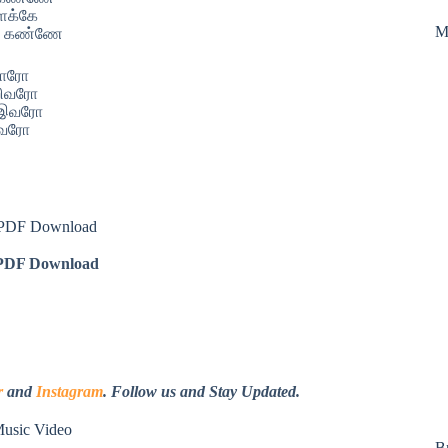
ளக்கே
M
ு கண்ணே
ராரோ
ாறிவரோ
 இவரோ
ிவரோ
s PDF Download
DF Download
r
and
Instagram
. Follow us and Stay Updated.
Music Video
B