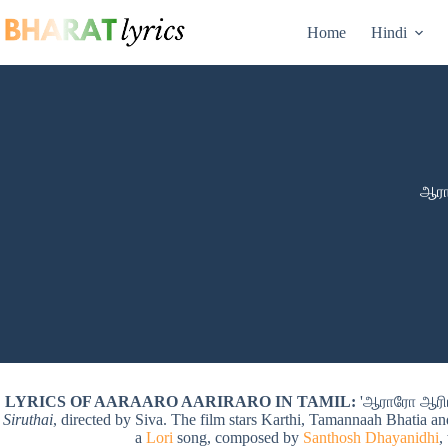
Skip
to
Home
Hindi
content
ஆரா
LYRICS OF AARAARO AARIRARO IN TAMIL:
'ஆராரோ ஆரிரர
Siruthai
, directed by Siva. The film stars Karthi, Tamannaah Bhat
a
Lori
song, composed by
Santhosh Dhayanidhi
,