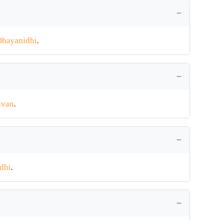
Dhayanidhi
.
avan
.
dhi
.