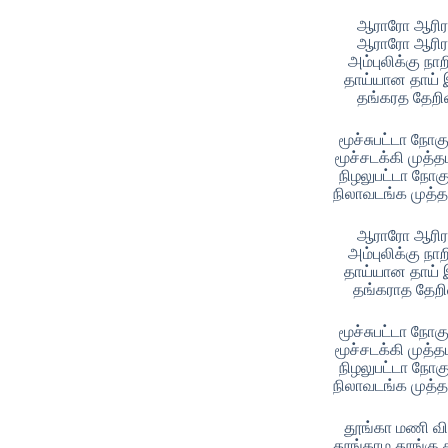
ஆராரோ ஆரி
ஆராரோ ஆரி
அம்புலிக்கு ந
தாய்யான தாய்
தங்கரத தேற
மூச்சுபட்டா நோக
மூச்சடக்கி முத்த
நிழலுபட்டா நோக
நிலாவடங்க முத்த
ஆராரோ ஆரி
அம்புலிக்கு ந
தாய்யான தாய்
தங்கராத தேற
மூச்சுபட்டா நோக
மூச்சடக்கி முத்த
நிழலுபட்டா நோக
நிலாவடங்க முத்த
தூங்கா மணி வ
தூங்காம தூங்க