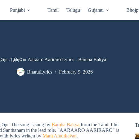
Punjabi
Tamil
Telugu
Gujarati
Bhojp
ரோ ஆரிரரோ Aaraaro Aariraro Lyrics - Bamba Bakya
BharatLyrics
February 9, 2026
ோ' The song is sung by
Bamba Bakya
from the Tamil film
T
ia and Santhanam in the lead role. "AARAARO AARIRARO" is
 with lyrics written by
Mani Amuthavan
.