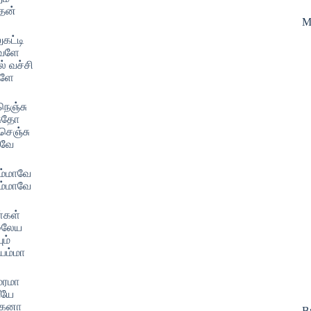
ேன்
M
ுகட்டி
தவளே
் வச்சி
வளே
நெஞ்சு
ுதோ
செஞ்சு
கவே
ம்மாவே
ம்மாவே
்கள்
லைேய
ும்
யம்மா
மரமா
ீயே
மகனா
B