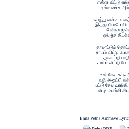
என்ன விட்டு எங
ஏங்க வச்ச அம
பெத்து என்ன வள
இத்துப்போயே கிட
பேச்சும் மூச்
ஓய்ஞ்சு கிடக
தாலாட்டும் தொட்
சாயம் விட்டு பே
தாலாட்டு பா
சாயம் விட்டு போ
உன் சேல கட்டி 
வழி அனுப்பி வ
பட்டு சேல வாங்கி
விழி மயங்கி கி
Enna Petha Ammave Lyri
Print PDF
P