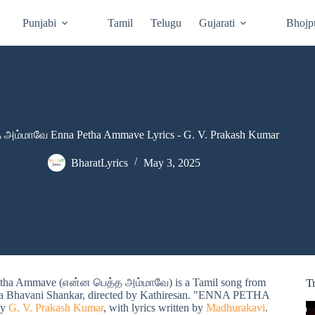
Punjabi
Tamil
Telugu
Gujarati
Bhojp
அம்மாவே Enna Petha Ammave Lyrics - G. V. Prakash Kumar
BharatLyrics
May 3, 2025
tha Ammave (என்ன பெத்த அம்மாவே) is a Tamil song from
T
iya Bhavani Shankar, directed by Kathiresan. "ENNA PETHA
by
G. V. Prakash Kumar
, with lyrics written by
Madhurakavi
.