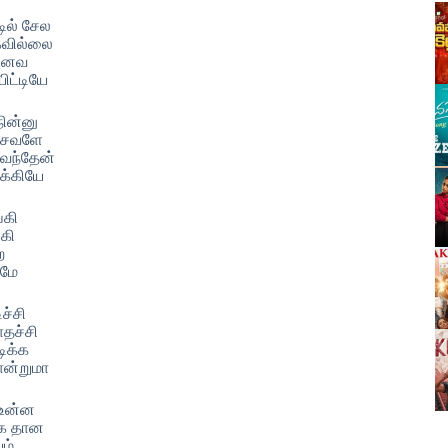
டில் சேல
ாகவில்லை
டுனவ
யிட்டியே
நின்னு
ச்சவளே
 வந்தேன்
டக்கியே
்கி
கி
ற
வமே
ிச்சி
ாதச்சி
டிக்க
ான்றுமா
 உன்ன
க தான
ம்