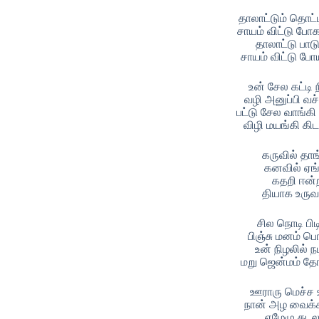
தாலாட்டும் தொட்
சாயம் விட்டு பே
தாலாட்டு பா
சாயம் விட்டு போ
உன் சேல கட்டி 
வழி அனுப்பி வ
பட்டு சேல வாங்கி
விழி மயங்கி கி
கருவில் தாங
கனவில் ஏங்
கதறி ஈன்
தியாக உரு
சில நொடி பிட
பிஞ்சு மனம் பெ
உன் நிழலில் ந
மறு ஜென்மம் தே
ஊராரு மெச்ச
நான் அழ வைக்
ஏழேழு கடலு