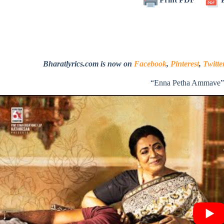
Bharatlyrics.com is now on
Facebook
,
Pinterest
,
Twitte
“Enna Petha Ammave”