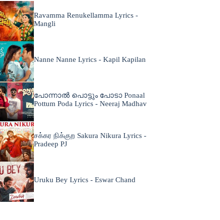
Ravamma Renukellamma Lyrics -
Mangli
Nanne Nanne Lyrics - Kapil Kapilan
പോന്നാൽ പൊട്ടും പോടാ Ponaal
Pottum Poda Lyrics - Neeraj Madhav
சக்கர நிக்குற Sakura Nikura Lyrics -
Pradeep PJ
Uruku Bey Lyrics - Eswar Chand