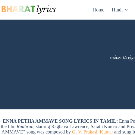
Skip
to
Home
Hindi
content
என்ன பெத்த 
ENNA PETHA AMMAVE SONG LYRICS IN TAMIL:
Enna Pe
the film
Rudhran
, starring Raghava Lawrence, Sarath Kumar and Pr
AMMAVE" song was composed by
G. V. Prakash Kumar
and sung 