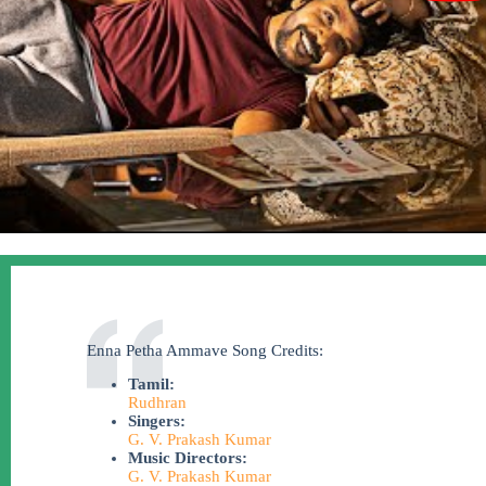
Enna Petha Ammave Song Credits:
Tamil:
Rudhran
Singers:
G. V. Prakash Kumar
Music Directors:
G. V. Prakash Kumar