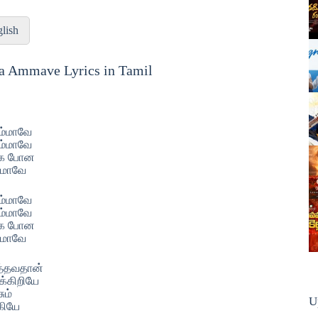
lish
 Ammave Lyrics in Tamil
ம்மாவே
ம்மாவே
்க போன
்மாவே
ம்மாவே
ம்மாவே
்க போன
்மாவே
த்தவதான்
க்கிறியே
சும்
U
்கியே