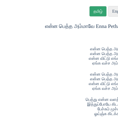
தமிழ்
Eng
என்ன பெத்த அம்மாவே Enna Petha
என்ன பெத்த அ
என்ன பெத்த அ
என்ன விட்டு எங
ஏங்க வச்ச அம
என்ன பெத்த அ
என்ன பெத்த அ
என்ன விட்டு எங
ஏங்க வச்ச அம
பெத்து என்ன வள
இத்துப்போயே கிட
பேச்சும் மூச்
ஓய்ஞ்சு கிடக