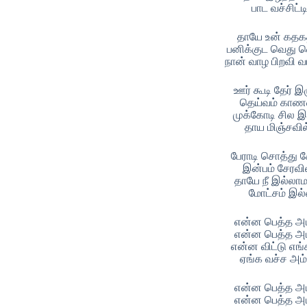
பாட வச்சிட்ட
தாயே உன் கதகத
பனிக்குட வெது வெ
நான் வாழ பிறவி வ
ஊர் கூடி தேர் இழ
தெய்வம் காண
முக்கோடி சில இர
தாய மிஞ்சவி
பேராடி சொத்து சே
இன்பம் சேரவ
தாயே நீ இல்லாம
மோட்சம் இ
என்ன பெத்த அ
என்ன பெத்த அ
என்ன விட்டு எங
ஏங்க வச்ச அம
என்ன பெத்த அ
என்ன பெத்த அ