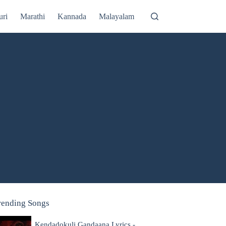
uri
Marathi
Kannada
Malayalam
rending Songs
Kendadokuli Gandaana Lyrics -