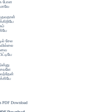
்க போன
்மாவே
த்தவதான்
க்கிறியே
சும்
்கியே
டில் சேல
ாகவில்லை
டுனவ
யிட்டியே
நின்னு
ச்சவளே
 வந்தேன்
டக்கியே
cs PDF Download
DF Download