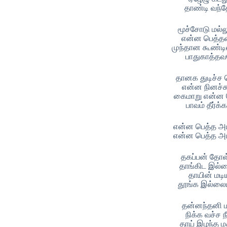
தாண்டி வந்த
மூச்சோடு மல்ல
என்ன பெத்
முந்தான கூண்டில
பாதுகாத்த
தானக துடிச்ச 
என்ன நினச்ச
கைமாறு என்ன 
பாவம் தீர்க்
என்ன பெத்த அ
என்ன பெத்த அ
தகப்பன் தோள
தாங்கிட இல்
தாயின் மடிய
தூங்க இல்லை
தன்னந்தனி 
நிக்க வச்ச ந
தாய் இழந்த 