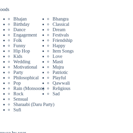
oods
Bhajan
Bhangra
Birthday
Classical
Dance
Dream
Engagement
Festivals
Folk
Friendship
Funny
Happy
Hip Hop
Item Songs
Kids
Love
Wedding
Masti
Motivational
Mujra
Party
Patriotic
Philosophical
Playful
Pop
Qawwali
Rain (Monsoon)
Religious
Rock
Sad
Sensual
Sharaabi (Daru Party)
Sufi
rowse by year