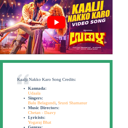
Kaalji Nakko Karo Song Credits:
Kannada:
Udaala
Singers:
Balu Belagundi
,
Srusti Shamanur
Music Directors:
Chetan - Daavy
Lyricists:
Yogaraj Bhat
Genres: