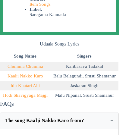
Item Songs
Label:
Saregama Kannada
Udaala Songs Lyrics
Song Name
Singers
Chumma Chumma
Karibasava Tadakal
Kaalji Nakko Karo
Balu Belagundi
,
Srusti Shamanur
Idu Khatari Aiti
Jaskaran Singh
Hodi Shavigyaga Majgi
Malu Nipanal
,
Srusti Shamanur
FAQs
The song Kaalji Nakko Karo from?