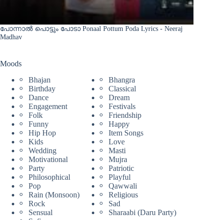
പോന്നാൽ പൊട്ടും പോടാ Ponaal Pottum Poda Lyrics - Neeraj
Madhav
Moods
Bhajan
Bhangra
Birthday
Classical
Dance
Dream
Engagement
Festivals
Folk
Friendship
Funny
Happy
Hip Hop
Item Songs
Kids
Love
Wedding
Masti
Motivational
Mujra
Party
Patriotic
Philosophical
Playful
Pop
Qawwali
Rain (Monsoon)
Religious
Rock
Sad
Sensual
Sharaabi (Daru Party)