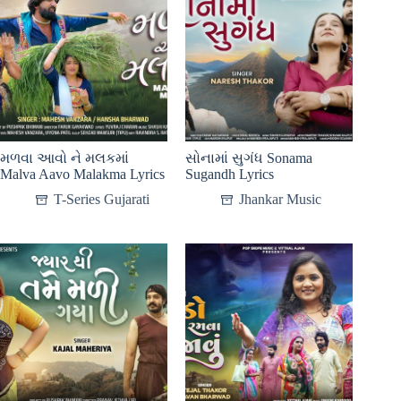
મળવા આવો ને મલકમાં
સોનામાં સુગંધ Sonama
Malva Aavo Malakma Lyrics
Sugandh Lyrics
T-Series Gujarati
Jhankar Music