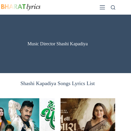
Skip
to
content
Music Director Shashi Kapadiya
Shashi Kapadiya Songs Lyrics List