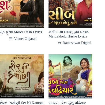
મૂડ ફ્રેશ Mood Fresh Lyrics
નસીબ મા લખેલું હશે Nasib
Ma Lakhelu Hashe Lyrics
Vianet Gujarati
Rameshwar Digital
શેરની કમોણી Ser Ni Kamoni
સાયબા વિના હુંનું વઢિયાર