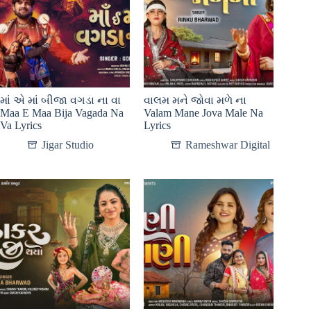
માં એ માં બીજા વગડા ના વા
વાલમ મને જોવા મળે ના
Maa E Maa Bija Vagada Na
Valam Mane Jova Male Na
Va Lyrics
Lyrics
Jigar Studio
Rameshwar Digital