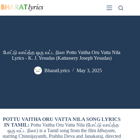
Skip
to
content
போட்டு வாய்த்த ஒரு வட்ட நிலா Pottu Vaitha Oru Vatta Nila
Lyrics - K. J. Yesudas (Kattassery Joseph Yesudas)
BharatLyrics
May 3, 2025
POTTU VAITHA ORU VATTA NILA SONG LYRICS
IN TAMIL:
Pottu Vaitha Oru Vatta Nila (போட்டு வாய்த்த
ஒரு வட்ட நிலா) is a Tamil song from the film
Idhayam
,
starring Chinnijayanth, Prabhu Deva and Janakaraj, directed