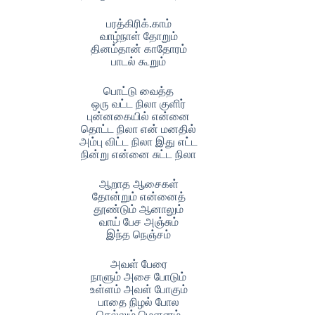
பரத்கிரிக்.காம்
வாழ்நாள் தோறும்
தினம்தான் காதோரம்
பாடல் கூறும்
பொட்டு வைத்த
ஒரு வட்ட நிலா குளிர்
புன்னகையில் என்னை
தொட்ட நிலா என் மனதில்
அம்பு விட்ட நிலா இது எட்ட
நின்று என்னை சுட்ட நிலா
ஆறாத ஆசைகள்
தோன்றும் என்னைத்
தூண்டும் ஆனாலும்
வாய் பேச அஞ்சும்
இந்த நெஞ்சம்
அவள் பேரை
நாளும் அசை போடும்
உள்ளம் அவள் போகும்
பாதை நிழல் போல
செல்லும் மௌனம்