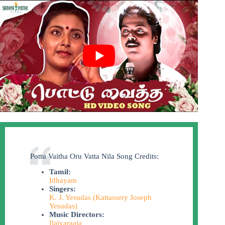
Pottu Vaitha Oru Vatta Nila Song Credits:
Tamil:
Idhayam
Singers:
K. J. Yesudas (Kattassery Joseph
Yesudas)
Music Directors:
Ilaiyaraaja