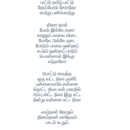
பாட்டு தமிழ் பாட்டு
தோப்போடு சேராதோ
காற்று பனிக்காற்று
வினா தாள்
போல் இங்கே கனா
காணும் காலை விடை
போலே அங்கே நடை
போடும் பாவை ஒன்றாய்
கூடும் ஒன்றாய் பாடும்
பொன்னாள் இங்கு
எந்நாளோ
பொட்டு வைத்த
ஒரு வட்ட நிலா குளிர்
புன்னகையில் என்னை
தொட்ட நிலா என் மனதில்
அம்பு விட்ட நிலா இது எட்ட
நின்று என்னை சுட்ட நிலா
வாழ்நாள் தோறும்
தினம்தான் காதோரம்
பாடல் கூறும்