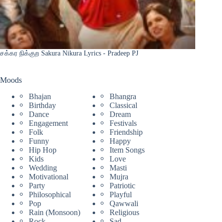
சக்கர நிக்குற Sakura Nikura Lyrics - Pradeep PJ
Moods
Bhajan
Bhangra
Birthday
Classical
Dance
Dream
Engagement
Festivals
Folk
Friendship
Funny
Happy
Hip Hop
Item Songs
Kids
Love
Wedding
Masti
Motivational
Mujra
Party
Patriotic
Philosophical
Playful
Pop
Qawwali
Rain (Monsoon)
Religious
Rock
Sad