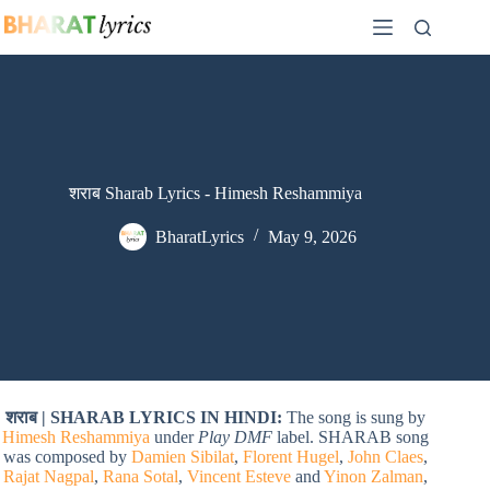
Skip
to
content
शराब Sharab Lyrics - Himesh Reshammiya
BharatLyrics
May 9, 2026
शराब | SHARAB LYRICS IN HINDI:
The song is sung by
Himesh Reshammiya
under
Play DMF
label. SHARAB song
was composed by
Damien Sibilat
,
Florent Hugel
,
John Claes
,
Rajat Nagpal
,
Rana Sotal
,
Vincent Esteve
and
Yinon Zalman
,