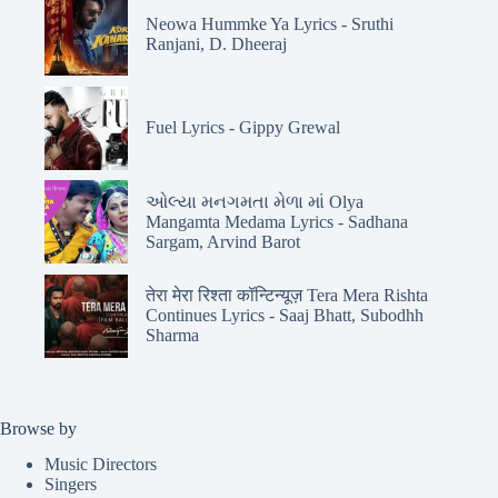
Neowa Hummke Ya Lyrics - Sruthi
Ranjani, D. Dheeraj
Fuel Lyrics - Gippy Grewal
ઓલ્યા મનગમતા મેળા માં Olya
Mangamta Medama Lyrics - Sadhana
Sargam, Arvind Barot
तेरा मेरा रिश्ता कॉन्टिन्यूज़ Tera Mera Rishta
Continues Lyrics - Saaj Bhatt, Subodhh
Sharma
Browse by
Music Directors
Singers