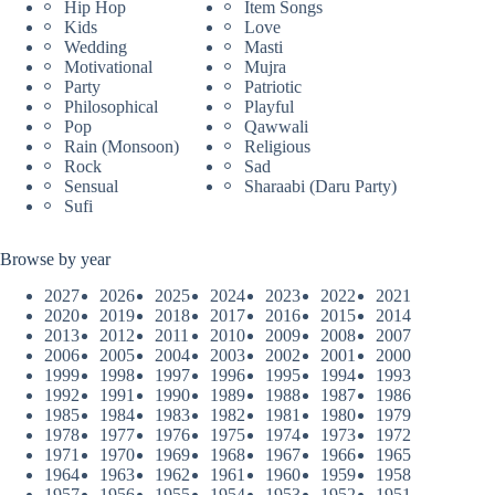
Hip Hop
Item Songs
Kids
Love
Wedding
Masti
Motivational
Mujra
Party
Patriotic
Philosophical
Playful
Pop
Qawwali
Rain (Monsoon)
Religious
Rock
Sad
Sensual
Sharaabi (Daru Party)
Sufi
Browse by year
2027
2026
2025
2024
2023
2022
2021
2020
2019
2018
2017
2016
2015
2014
2013
2012
2011
2010
2009
2008
2007
2006
2005
2004
2003
2002
2001
2000
1999
1998
1997
1996
1995
1994
1993
1992
1991
1990
1989
1988
1987
1986
1985
1984
1983
1982
1981
1980
1979
1978
1977
1976
1975
1974
1973
1972
1971
1970
1969
1968
1967
1966
1965
1964
1963
1962
1961
1960
1959
1958
1957
1956
1955
1954
1953
1952
1951