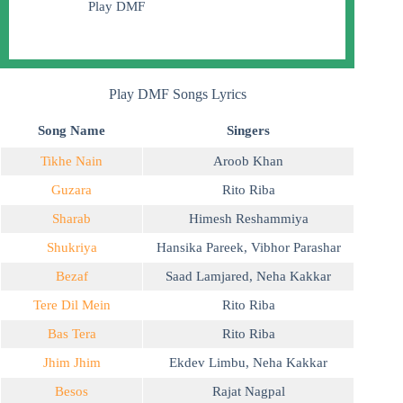
Play DMF
Play DMF Songs Lyrics
Song Name
Singers
Tikhe Nain
Aroob Khan
Guzara
Rito Riba
Sharab
Himesh Reshammiya
Shukriya
Hansika Pareek
,
Vibhor Parashar
Bezaf
Saad Lamjared
,
Neha Kakkar
Tere Dil Mein
Rito Riba
Bas Tera
Rito Riba
Jhim Jhim
Ekdev Limbu
,
Neha Kakkar
Besos
Rajat Nagpal