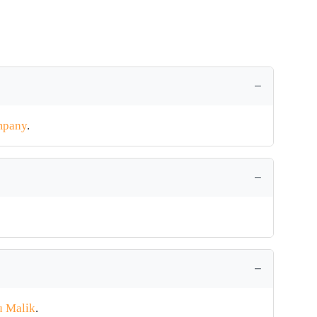
mpany
.
 Malik
.