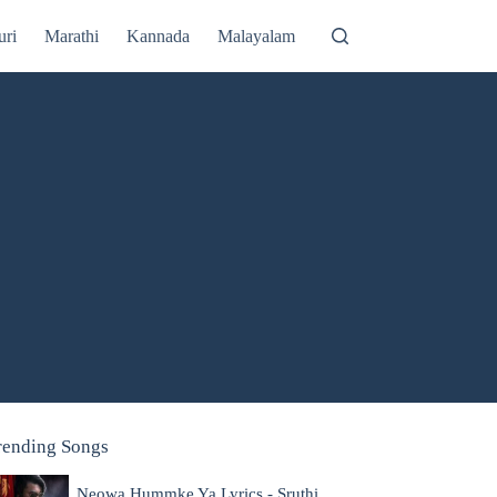
uri
Marathi
Kannada
Malayalam
rending Songs
Neowa Hummke Ya Lyrics - Sruthi