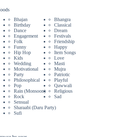
oods
Bhajan
Bhangra
Birthday
Classical
Dance
Dream
Engagement
Festivals
Folk
Friendship
Funny
Happy
Hip Hop
Item Songs
Kids
Love
Wedding
Masti
Motivational
Mujra
Party
Patriotic
Philosophical
Playful
Pop
Qawwali
Rain (Monsoon)
Religious
Rock
Sad
Sensual
Sharaabi (Daru Party)
Sufi
rowse by year