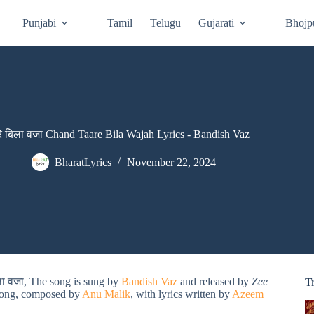
Punjabi
Tamil
Telugu
Gujarati
Bhojp
ारे बिला वजा Chand Taare Bila Wajah Lyrics - Bandish Vaz
BharatLyrics
November 22, 2024
िला वजा, The song is sung by
Bandish Vaz
and released by
Zee
T
ong, composed by
Anu Malik
, with lyrics written by
Azeem