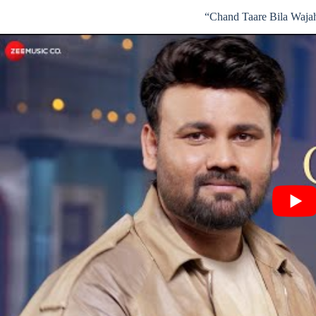
“Chand Taare Bila Waja