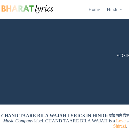
Skip
to
Home
Hindi
content
चांद त
CHAND TAARE BILA WAJAH LYRICS IN HINDI:
चांद तारे ब
Music Company
label. CHAND TAARE BILA WAJAH is a
Love
s
Shirazi
.