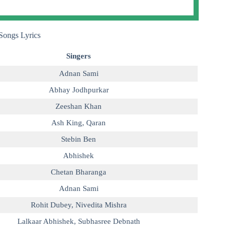
ongs Lyrics
Singers
Adnan Sami
Abhay Jodhpurkar
Zeeshan Khan
Ash King
,
Qaran
Stebin Ben
Abhishek
Chetan Bharanga
Adnan Sami
Rohit Dubey
,
Nivedita Mishra
Lalkaar Abhishek
,
Subhasree Debnath