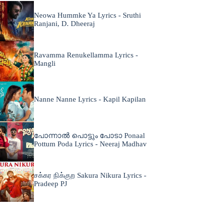
Neowa Hummke Ya Lyrics - Sruthi
Ranjani, D. Dheeraj
Ravamma Renukellamma Lyrics -
Mangli
Nanne Nanne Lyrics - Kapil Kapilan
പോന്നാൽ പൊട്ടും പോടാ Ponaal
Pottum Poda Lyrics - Neeraj Madhav
சக்கர நிக்குற Sakura Nikura Lyrics -
Pradeep PJ