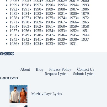
2006
2005
2004
2003
2002
2001
2000
1999
1998
1997
1996
1995
1994
1993
1992
1991
1990
1989
1988
1987
1986
1985
1984
1983
1982
1981
1980
1979
1978
1977
1976
1975
1974
1973
1972
1971
1970
1969
1968
1967
1966
1965
1964
1963
1962
1961
1960
1959
1958
1957
1956
1955
1954
1953
1952
1951
1950
1949
1948
1947
1946
1945
1944
1943
1942
1941
1940
1939
1938
1937
1936
1935
1934
1933
1932
1931
About
Blog
Privacy Policy
Contact Us
Request Lyrics
Submit Lyrics
Latest Posts
Mazhavillaye Lyrics