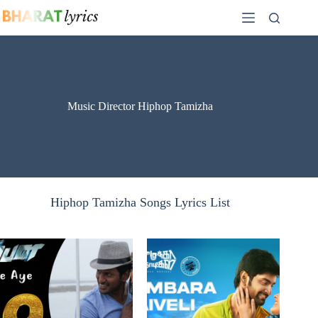
Skip
to
content
Music Director Hiphop Tamizha
Hiphop Tamizha Songs Lyrics List