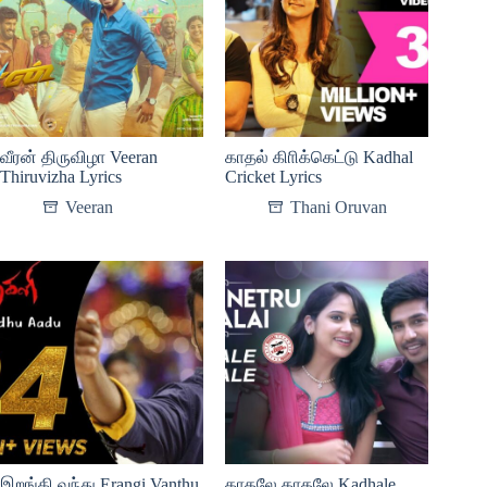
வீரன் திருவிழா Veeran
காதல் கிாிக்கெட்டு Kadhal
Thiruvizha Lyrics
Cricket Lyrics
Veeran
Thani Oruvan
இறங்கி வந்து Erangi Vanthu
காதலே காதலே Kadhale