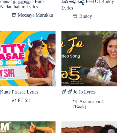
என்ன நடந்தாலும் Enna
ఫీల్ అఫ్ బడ్డీ Feel Of Buddy
Nadanthalum Lyrics
Lyrics
Meesaya Murukku
Buddy
Kutty Pisasae Lyrics
జో జో Jo Jo Lyrics
PT Sir
Aranmanai 4
(Baak)