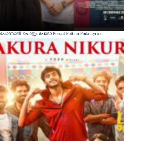
പോന്നാൽ പൊട്ടും പോടാ Ponaal Pottum Poda Lyrics