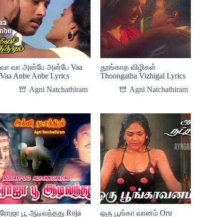
வா வா அன்பே அன்பே Vaa
தூங்காத விழிகள்
Vaa Anbe Anbe Lyrics
Thoongatha Vizhigal Lyrics
Agni Natchathiram
Agni Natchathiram
ரோஜா பூ ஆடிவந்தது Roja
ஒரு பூங்கா வானம் Oru