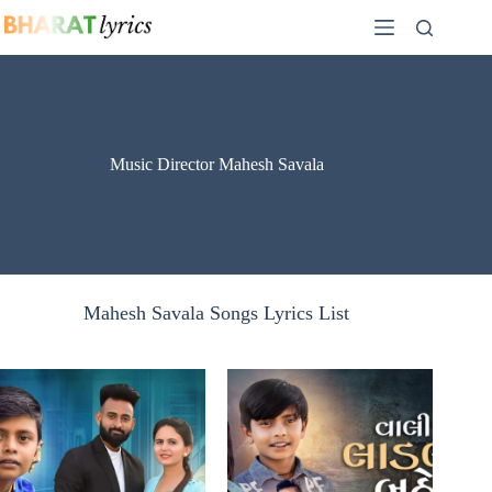
Skip
to
content
Music Director Mahesh Savala
Mahesh Savala Songs Lyrics List