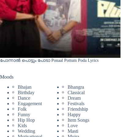
പോന്നാൽ പൊട്ടും പോടാ Ponaal Pottum Poda Lyrics
Moods
Bhajan
Bhangra
Birthday
Classical
Dance
Dream
Engagement
Festivals
Folk
Friendship
Funny
Happy
Hip Hop
Item Songs
Kids
Love
Wedding
Masti
Motivational
Mujra