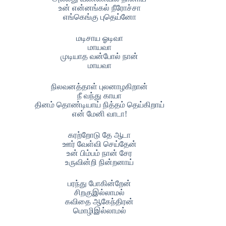
உன் என்னங்கல் நீரோச்சா
எங்கெங்கு புதெய்னோ
மடிசாய ஓடிவா
மாயவா
முடியாத வன்போல் நான்
மாயவா
நிலவனத்தாள் புலனாழகிறான்
நீ வந்து காயா
தினம் தொண்டியாய் நித்தம் தெய்கிறாய்
என் மேனி வாடா!
கரற்றோடு தே ஆடா
ஊர் வேள்வி செய்தேன்
உன் பிம்பம் நான் சேர
உருவின்றி நின்றனாய்
பரந்து போகின்றேன்
சிறகுஇல்லாமல்
கவிதை ஆகேந்திரன்
மொழிஇல்லாமல்