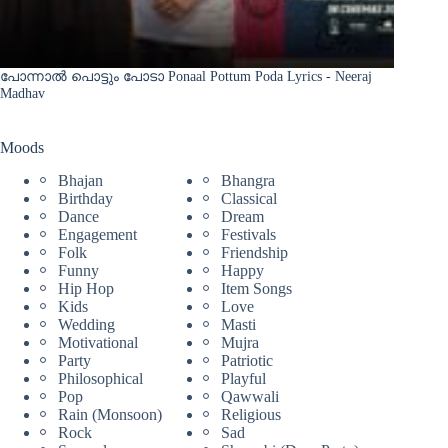
പോന്നാൽ പൊട്ടും പോടാ Ponaal Pottum Poda Lyrics - Neeraj
Madhav
Moods
Bhajan
Bhangra
Birthday
Classical
Dance
Dream
Engagement
Festivals
Folk
Friendship
Funny
Happy
Hip Hop
Item Songs
Kids
Love
Wedding
Masti
Motivational
Mujra
Party
Patriotic
Philosophical
Playful
Pop
Qawwali
Rain (Monsoon)
Religious
Rock
Sad