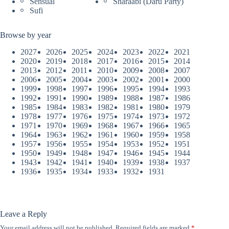
Sensual
Sharaabi (Daru Party)
Sufi
Browse by year
2027
2026
2025
2024
2023
2022
2021
2020
2019
2018
2017
2016
2015
2014
2013
2012
2011
2010
2009
2008
2007
2006
2005
2004
2003
2002
2001
2000
1999
1998
1997
1996
1995
1994
1993
1992
1991
1990
1989
1988
1987
1986
1985
1984
1983
1982
1981
1980
1979
1978
1977
1976
1975
1974
1973
1972
1971
1970
1969
1968
1967
1966
1965
1964
1963
1962
1961
1960
1959
1958
1957
1956
1955
1954
1953
1952
1951
1950
1949
1948
1947
1946
1945
1944
1943
1942
1941
1940
1939
1938
1937
1936
1935
1934
1933
1932
1931
Leave a Reply
Your email address will not be published.
Required fields are marked
*