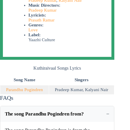
Pradeep Kumar
,
Kalyani Nair
Music Directors:
Pradeep Kumar
Lyricists:
Prasath Ramar
Genres:
Love
Label:
Yaazhi Culture
Kuthiraivaal Songs Lyrics
Song Name
Singers
Parandhu Pogindren
Pradeep Kumar
,
Kalyani Nair
FAQs
The song Parandhu Pogindren from?