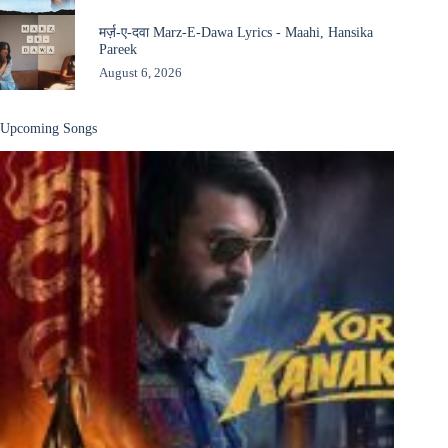
मर्ज़-ए-दवा Marz-E-Dawa Lyrics - Maahi, Hansika
Pareek
August 6, 2026
Upcoming Songs