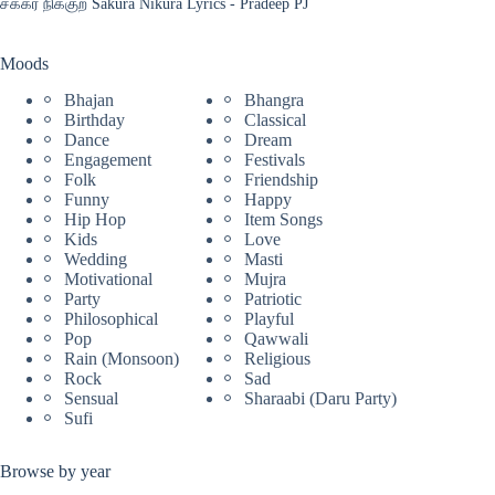
சக்கர நிக்குற Sakura Nikura Lyrics - Pradeep PJ
Moods
Bhajan
Bhangra
Birthday
Classical
Dance
Dream
Engagement
Festivals
Folk
Friendship
Funny
Happy
Hip Hop
Item Songs
Kids
Love
Wedding
Masti
Motivational
Mujra
Party
Patriotic
Philosophical
Playful
Pop
Qawwali
Rain (Monsoon)
Religious
Rock
Sad
Sensual
Sharaabi (Daru Party)
Sufi
Browse by year