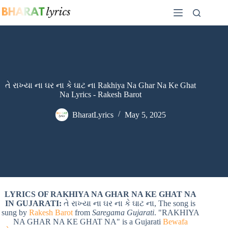
Skip
to
content
તે રાખ્યા ના ઘર ના કે ઘાટ ના Rakhiya Na Ghar Na Ke Ghat
Na Lyrics - Rakesh Barot
BharatLyrics
May 5, 2025
LYRICS OF RAKHIYA NA GHAR NA KE GHAT NA
IN GUJARATI:
તે રાખ્યા ના ઘર ના કે ઘાટ ના, The song is
sung by
Rakesh Barot
from
Saregama Gujarati
. "RAKHIYA
NA GHAR NA KE GHAT NA" is a Gujarati
Bewafa