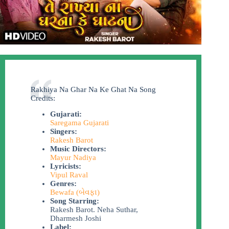
Rakhiya Na Ghar Na Ke Ghat Na Song
Credits:
Gujarati:
Saregama Gujarati
Singers:
Rakesh Barot
Music Directors:
Mayur Nadiya
Lyricists:
Vipul Raval
Genres:
Bewafa (બેવફા)
Song Starring:
Rakesh Barot. Neha Suthar,
Dharmesh Joshi
Label: