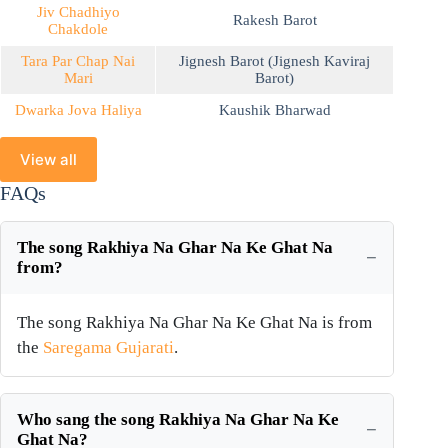
Jiv Chadhiyo
Rakesh Barot
Chakdole
Tara Par Chap Nai
Jignesh Barot (Jignesh Kaviraj
Mari
Barot)
Dwarka Jova Haliya
Kaushik Bharwad
View all
FAQs
The song Rakhiya Na Ghar Na Ke Ghat Na
from?
The song Rakhiya Na Ghar Na Ke Ghat Na is from
the
Saregama Gujarati
.
Who sang the song Rakhiya Na Ghar Na Ke
Ghat Na?