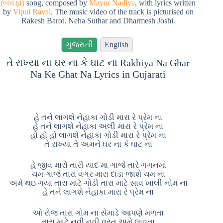
(બેવફા)
song, composed by
Mayur Nadiya
, with lyrics written
by
Vipul Raval
. The music video of the track is picturised on
Rakesh Barot. Neha Suthar and Dharmesh Joshi.
ગુજરાતી
English
તે રાખ્યા ના ઘર ના કે ઘાટ ના Rakhiya Na Ghar
Na Ke Ghat Na Lyrics in Gujarati
હે તને લાગશે નેહાકા ગોડી મારા રે પ્રેમ ના
હે તને લાગશે નેહાકા અલી મારા રે પ્રેમ ના
હો હો હો લાગશે નેહાકા ગોડી મારા રે પ્રેમ ના
તે રાખ્યા તે અમને ઘર ના કે ઘાટ ના
હે જીવ મારો તારી યાદ મા ગાજે તારે ગગનમાં
ચમ ગાજે તારા વગર મારા દાડા જાશે ચમ ના
અમે થઇ ગયા તારા માટે ગોડી તારા માટે સાવ ખાલી નોમ ના
હે તને લાગશે નેહાકા મારા રે પ્રેમ ના
ઓ રોજ તારા ગોમ ના સેમાડે આપણે મળતા
તારા માટે નવી નવી વસ્તુ અમે લાવતા