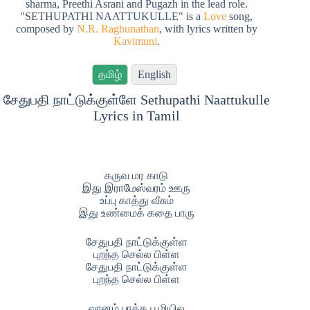
sharma, Preethi Asrani and Pugazh in the lead role.
"SETHUPATHI NAATTUKULLE" is a
Love
song,
composed by
N.R. Raghunathan
, with lyrics written by
Kavimuni
.
தமிழ்
English
சேதுபதி நாட்டுக்குள்ளே Sethupathi Naattukulle
Lyrics in Tamil
கருவ மர காடு
இது இராமேஸ்வரம் ஊரு
உப்பு காத்து வீசும்
இது உண்மைக் கதை பாரு
சேதுபதி நாட்டுக்குள்ள
புறந்த செல்ல பிள்ள
சேதுபதி நாட்டுக்குள்ள
புறந்த செல்ல பிள்ள
வானம் பாத்த பூமியில