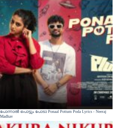
പോന്നാൽ പൊട്ടും പോടാ Ponaal Pottum Poda Lyrics - Neeraj
Madhav