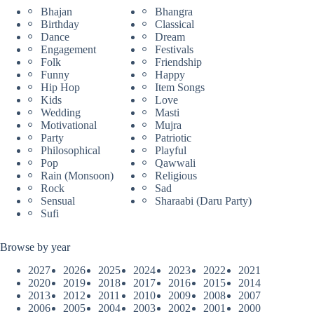
Bhajan
Bhangra
Birthday
Classical
Dance
Dream
Engagement
Festivals
Folk
Friendship
Funny
Happy
Hip Hop
Item Songs
Kids
Love
Wedding
Masti
Motivational
Mujra
Party
Patriotic
Philosophical
Playful
Pop
Qawwali
Rain (Monsoon)
Religious
Rock
Sad
Sensual
Sharaabi (Daru Party)
Sufi
Browse by year
2027
2026
2025
2024
2023
2022
2021
2020
2019
2018
2017
2016
2015
2014
2013
2012
2011
2010
2009
2008
2007
2006
2005
2004
2003
2002
2001
2000