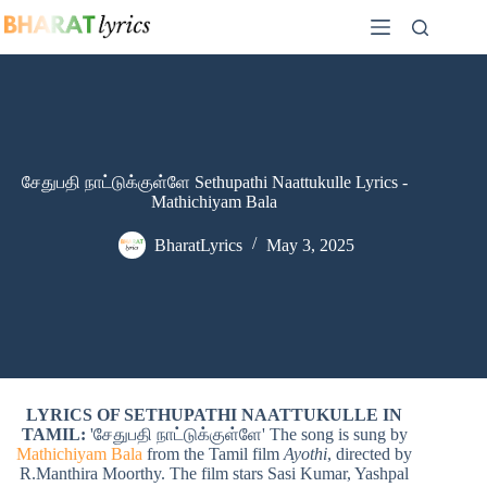
Skip
to
content
சேதுபதி நாட்டுக்குள்ளே Sethupathi Naattukulle Lyrics -
Mathichiyam Bala
BharatLyrics
May 3, 2025
LYRICS OF SETHUPATHI NAATTUKULLE IN
TAMIL:
'சேதுபதி நாட்டுக்குள்ளே' The song is sung by
Mathichiyam Bala
from the Tamil film
Ayothi
, directed by
R.Manthira Moorthy. The film stars Sasi Kumar, Yashpal