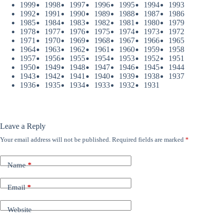
1999
1998
1997
1996
1995
1994
1993
1992
1991
1990
1989
1988
1987
1986
1985
1984
1983
1982
1981
1980
1979
1978
1977
1976
1975
1974
1973
1972
1971
1970
1969
1968
1967
1966
1965
1964
1963
1962
1961
1960
1959
1958
1957
1956
1955
1954
1953
1952
1951
1950
1949
1948
1947
1946
1945
1944
1943
1942
1941
1940
1939
1938
1937
1936
1935
1934
1933
1932
1931
Leave a Reply
Your email address will not be published.
Required fields are marked
*
Name
*
Email
*
Website