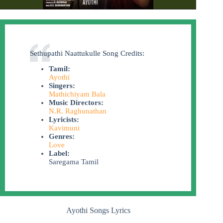
Sethupathi Naattukulle Song Credits:
Tamil:
Ayothi
Singers:
Mathichiyam Bala
Music Directors:
N.R. Raghunathan
Lyricists:
Kavimuni
Genres:
Love
Label:
Saregama Tamil
Ayothi Songs Lyrics