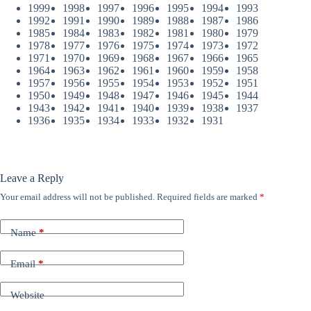
1999
1998
1997
1996
1995
1994
1993
1992
1991
1990
1989
1988
1987
1986
1985
1984
1983
1982
1981
1980
1979
1978
1977
1976
1975
1974
1973
1972
1971
1970
1969
1968
1967
1966
1965
1964
1963
1962
1961
1960
1959
1958
1957
1956
1955
1954
1953
1952
1951
1950
1949
1948
1947
1946
1945
1944
1943
1942
1941
1940
1939
1938
1937
1936
1935
1934
1933
1932
1931
Leave a Reply
Your email address will not be published.
Required fields are marked
*
Name
*
Email
*
Website