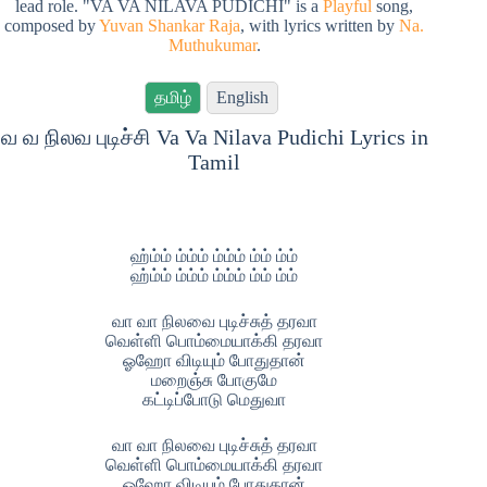
lead role. "VA VA NILAVA PUDICHI" is a
Playful
song,
composed by
Yuvan Shankar Raja
, with lyrics written by
Na.
Muthukumar
.
தமிழ்
English
வ வ நிலவ புடிச்சி Va Va Nilava Pudichi Lyrics in
Tamil
ஹ்ம்ம் ம்ம்ம் ம்ம்ம் ம்ம் ம்ம்
ஹ்ம்ம் ம்ம்ம் ம்ம்ம் ம்ம் ம்ம்
வா வா நிலவை புடிச்சுத் தரவா
வெள்ளி பொம்மையாக்கி தரவா
ஓஹோ விடியும் போதுதான்
மறைஞ்சு போகுமே
கட்டிப்போடு மெதுவா
வா வா நிலவை புடிச்சுத் தரவா
வெள்ளி பொம்மையாக்கி தரவா
ஓஹோ விடியும் போதுதான்