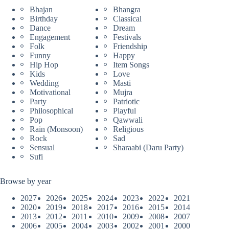
Bhajan
Bhangra
Birthday
Classical
Dance
Dream
Engagement
Festivals
Folk
Friendship
Funny
Happy
Hip Hop
Item Songs
Kids
Love
Wedding
Masti
Motivational
Mujra
Party
Patriotic
Philosophical
Playful
Pop
Qawwali
Rain (Monsoon)
Religious
Rock
Sad
Sensual
Sharaabi (Daru Party)
Sufi
Browse by year
2027
2026
2025
2024
2023
2022
2021
2020
2019
2018
2017
2016
2015
2014
2013
2012
2011
2010
2009
2008
2007
2006
2005
2004
2003
2002
2001
2000