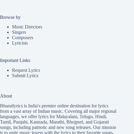
Browse by
Music Directors
Singers
Composers
Lyricists
Important Links
Request Lyrics
Submit Lyrics
About
Bharatlyrics is India's premier online destination for lyrics
from a vast array of Indian music. Covering all major regional
languages, we offer lyrics for
Malayalam
,
Telugu
,
Hindi
,
Tamil
,
Punjabi
,
Kannada
,
Marathi
,
Bhojpuri
, and
Gujarati
songs, including patriotic and new song releases. Our mission
is to unite music lovers with the lyrics to their favorite songs,