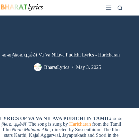
Skip
to
content
வ வ நிலவ புடிச்சி Va Va Nilava Pudichi Lyrics - Haricharan
BharatLyrics
May 3, 2025
LYRICS OF VA VA NILAVA PUDICHI IN TAMIL:
'வ வ
நிலவ புடிச்சி' The song is sung by
Haricharan
from the Tamil
film
Naan Mahaan Alla
, directed by Suseenthiran. The film
stars Karthi, Kajal Aggarwal, Jayaprakash and Soori in the