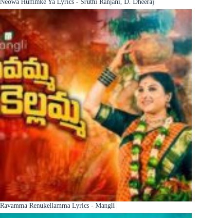
Neowa Hummke Ya Lyrics - Sruthi Ranjani, D. Dheeraj
Ravamma Renukellamma Lyrics - Mangli