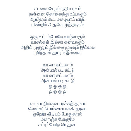
கடலை சேரும் நதி யாவும்
தன்னை தொலைத்து உப்பாகும்
ஆயினும் கூட மழையாய் மாறி
மீண்டும் அதுவே முத்தாகும்
ஒரு வட்டம்போலே வாழ்வாகும்
வாசல்கள் இல்லா கனவாகும்
அதில் முதலும் இல்லை முடிவும் இல்லை
புரிந்தால் துயரம் இல்லை
வா வா கட்டலாம்
அன்பால் படி கட்டு
வா வா கட்டலாம்
அன்பால் படி கட்டு
ஓ ஓ ஓ ஓ
ஓ ஓ ஓ ஓ
வா வா நிலவை புடிச்சுத் தரவா
வெள்ளி பொம்மையாக்கி தரவா
ஓஹோ விடியும் போதுதான்
மறைஞ்சு போகுமே
கட்டிப்போடு மெதுவா