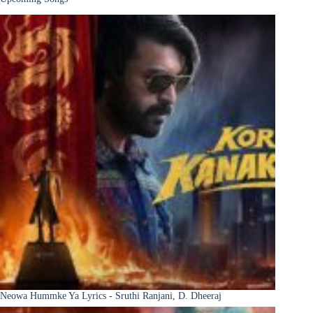
Neowa Hummke Ya Lyrics - Sruthi Ranjani, D. Dheeraj