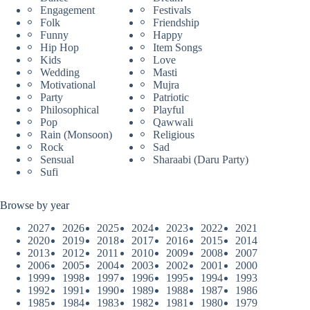
Engagement
Festivals
Folk
Friendship
Funny
Happy
Hip Hop
Item Songs
Kids
Love
Wedding
Masti
Motivational
Mujra
Party
Patriotic
Philosophical
Playful
Pop
Qawwali
Rain (Monsoon)
Religious
Rock
Sad
Sensual
Sharaabi (Daru Party)
Sufi
Browse by year
2027
2026
2025
2024
2023
2022
2021
2020
2019
2018
2017
2016
2015
2014
2013
2012
2011
2010
2009
2008
2007
2006
2005
2004
2003
2002
2001
2000
1999
1998
1997
1996
1995
1994
1993
1992
1991
1990
1989
1988
1987
1986
1985
1984
1983
1982
1981
1980
1979