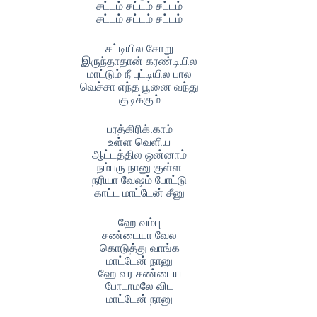
சட்டம் சட்டம் சட்டம்
சட்டம் சட்டம் சட்டம்
சட்டியில சோறு
இருந்தாதான் கரண்டியில
மாட்டும் நீ புட்டியில பால
வெச்சா எந்த பூனை வந்து
குடிக்கும்
பரத்கிரிக்.காம்
உள்ள வெளிய
ஆட்டத்தில ஒன்னாம்
நம்பரு நானு குள்ள
நரியா வேஷம் போட்டு
காட்ட மாட்டேன் சீனு
ஹே வம்பு
சண்டையா வேல
கொடுத்து வாங்க
மாட்டேன் நானு
ஹே வர சண்டைய
போடாமலே விட
மாட்டேன் நானு