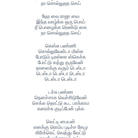
நா சொல்லுறத செய்
ஹே வை ராஜா வை
இந்த வாழ்க்க ஒரு பொய்
நீ பொழைக்க ரெண்டு கை
நா சொல்லுறத செய்
கெஸ்சு பண்ணி
சொல்லுவேன்டா மிஸ்சு
போடும் டிரஸ்ஸா ஸ்கெச்சு
போட்டு கத்து தருவேன்
நாளைக்கு வரும் டெஸ்டா
டெஸ்டா டெஸ்டா டெஸ்டா
டெஸ்டா டெஸ்டா
டச்சு பண்ண
நெனச்சாக வெச்சிடுவேன்
செக்க தொட்டு கூட பாக்காம
கரைச்சு குடிப்பேன் புக்க
வெட்டி பையன்
எனக்கு ரொம்ப புடிச்ச கேமு
கிரிக்கெட் வெத்து வேட்டு