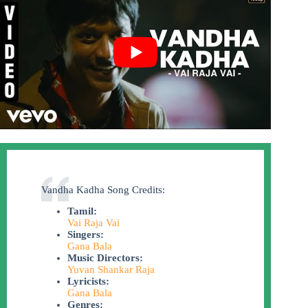
Vandha Kadha Song Credits:
Tamil:
Vai Raja Vai
Singers:
Gana Bala
Music Directors:
Yuvan Shankar Raja
Lyricists:
Gana Bala
Genres: