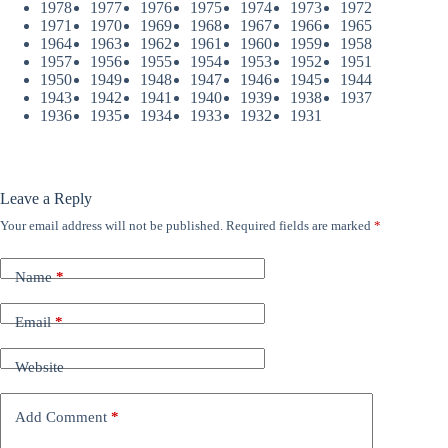
1978
1977
1976
1975
1974
1973
1972
1971
1970
1969
1968
1967
1966
1965
1964
1963
1962
1961
1960
1959
1958
1957
1956
1955
1954
1953
1952
1951
1950
1949
1948
1947
1946
1945
1944
1943
1942
1941
1940
1939
1938
1937
1936
1935
1934
1933
1932
1931
Leave a Reply
Your email address will not be published.
Required fields are marked
*
Name
*
Email
*
Website
Add Comment
*