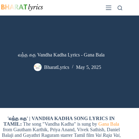
Skip
to
content
வந்த கத Vandha Kadha Lyrics - Gana Bala
BharatLyrics
May 5, 2025
'வந்த கத' | VANDHA KADHA SONG LYRICS IN
TAMIL:
The song "Vandha Kadha" is sung by
Gana Bala
from Gautham Karthik, Priya Anand, Vivek Sathish, Daniel
Balaji and Gayathri Raguram starrer Tamil film
Vai Raja Vai
,