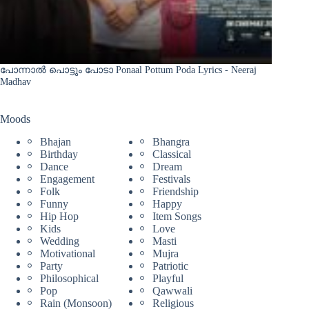
പോന്നാൽ പൊട്ടും പോടാ Ponaal Pottum Poda Lyrics - Neeraj
Madhav
Moods
Bhajan
Bhangra
Birthday
Classical
Dance
Dream
Engagement
Festivals
Folk
Friendship
Funny
Happy
Hip Hop
Item Songs
Kids
Love
Wedding
Masti
Motivational
Mujra
Party
Patriotic
Philosophical
Playful
Pop
Qawwali
Rain (Monsoon)
Religious