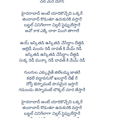
చల్ మేరె యార్
హైదరాబాద్ అంటే యాదికొచ్చేది ఒక్కరే
జిందాబాద్ కొడుతూ ఉరుకురికి వస్తారే
బట్టల్ చినిగేలాగా చిల్లర్ స్టెప్పులేస్తారే
అవో కాక ఎక్కే దాకా మింగి తాగాలే
ఉయ్ ఇస్కితడి ఉస్కితడి చేసేద్దాం దేత్తడి
ఆల్రెడీ మందు రెడీ దావత్ కి మేమ్ రెడీ
ఇస్కితడి ఉస్కితడి చేసేద్దాం దేత్తడి
సుక్క రెడీ ముక్కా రెడీ దావత్ కి మేమ్ రెడీ
గులగుల ఎక్కువైతే జిలేలమ్మ జాతరే
కథలే వడ్డావనుకో ఖబర్దార్ దేఖ్ రే
దోస్తీ జెస్నావంటే పానమైన ఇస్తారే
గడుబడు జెస్నావంటే బొక్కల్ చూర జేస్తారే
హైదరాబాద్ అంటే యాదికొచ్చేది ఒక్కరే
జిందాబాద్ కొడుతూ ఉరుకురికి వస్తారే
బట్టల్ చినిగేలాగా చిల్లర్ స్టెప్పులేస్తారే