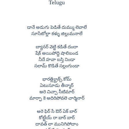
Telugu
డానే అడుగు పెడితే దుమ్ము లెవాలే
సూసేటోల్లా కళ్ళు జిల్లుమనాలే
బ్యానర్ వెట్టి కడితే దందా
షేక్ అయిపోద్ది షాలిబండ
నీదే హవా బస్తి నిండా
సలామ్ కొడితే సల్లంగుండా
భారత్ల్య్రిక్స్.కోమ్
ఏటుసూడు తీన్మార్
అరె చిచ్చా సీటిమార్
మార్ఫా కె అదిరిపోవలె చార్మినార్
అరె ఫిర్ సే ఔర్ ఏక్ బార్
కోట్టేయ్ రా బార్ బార్
దావత్ లా మునిగిపోదాం