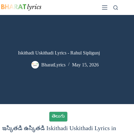
Skip
to
content
Iskithadi Uskithadi Lyrics - Rahul Sipligunj
BharatLyrics
May 15, 2026
తెలుగు
ఇస్కితడి ఉస్కితడి Iskithadi Uskithadi Lyrics in