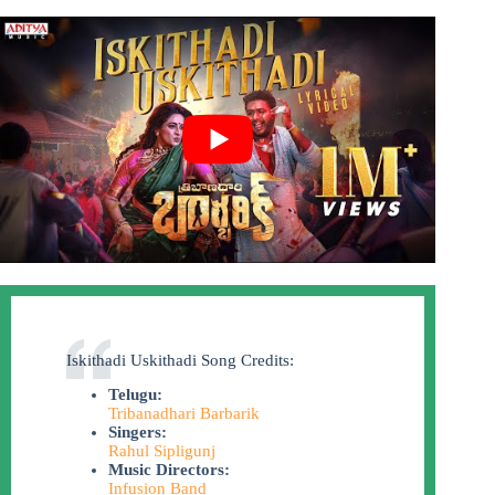
Iskithadi Uskithadi Song Credits:
Telugu:
Tribanadhari Barbarik
Singers:
Rahul Sipligunj
Music Directors:
Infusion Band