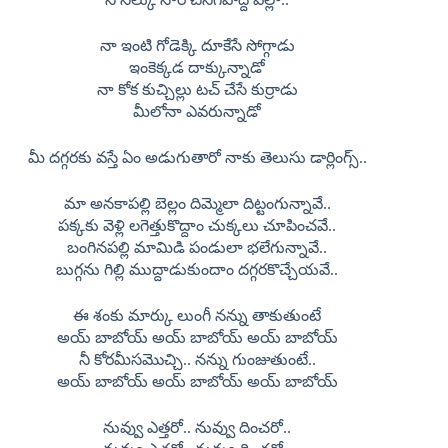
నా ఇంటి గోడెక్కి దూకేసే సోగ్గాడు
ఇంకెక్కడ దాక్కున్నాడో
నా కోక కుచ్చిల్లు టచ్ చేసే కుర్రాడు
మీలోనా ఎవరున్నాడో
మీ దగ్గరకు వస్తే ఏం అడుగుతారో నాకు తెలుసు డార్లింగ్స్..
మా అనకాపల్లి బెల్లం దిమ్మెలా దిట్టంగున్నావే..
పక్కకు వెళ్లి లగెత్తుకొద్దాం చుక్కలు చూపించవే..
బంగినపల్లి మామిడి పండులా భలేగున్నావే..
బుగ్గను గిల్లి ముద్దాడుకుందాం దగ్గరకొచ్చేయవే..
ఈ శంకు మార్కు లుంగీ నన్ను తాకుతుంటే
అయ్ బాబోయ్ అయ్ బాబోయ్ అయ్ బాబోయ్
నీ కోరమీసమొచ్చి.. నన్ను గుంజుతుంటే..
అయ్ బాబోయ్ అయ్ బాబోయ్ అయ్ బాబోయ్
నువ్వు ఎత్తరో.. నువ్వు దించరో..