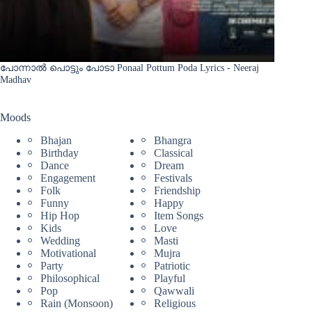
പോന്നാൽ പൊട്ടും പോടാ Ponaal Pottum Poda Lyrics - Neeraj
Madhav
Moods
Bhajan
Bhangra
Birthday
Classical
Dance
Dream
Engagement
Festivals
Folk
Friendship
Funny
Happy
Hip Hop
Item Songs
Kids
Love
Wedding
Masti
Motivational
Mujra
Party
Patriotic
Philosophical
Playful
Pop
Qawwali
Rain (Monsoon)
Religious