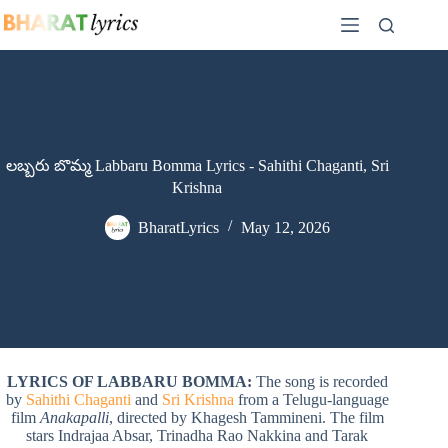
Skip
to
content
లబ్బరు బొమ్మ Labbaru Bomma Lyrics - Sahithi Chaganti, Sri
Krishna
BharatLyrics
May 12, 2026
LYRICS OF LABBARU BOMMA:
The song is recorded
by
Sahithi Chaganti
and
Sri Krishna
from a Telugu-language
film
Anakapalli
, directed by Khagesh Tammineni. The film
stars Indrajaa Absar, Trinadha Rao Nakkina and Tarak