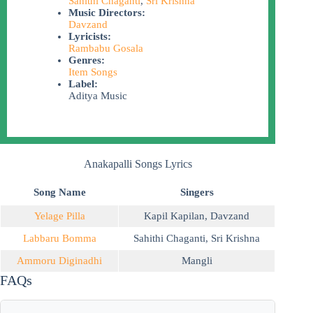
Sahithi Chaganti
,
Sri Krishna
Music Directors:
Davzand
Lyricists:
Rambabu Gosala
Genres:
Item Songs
Label:
Aditya Music
Anakapalli Songs Lyrics
Song Name
Singers
Yelage Pilla
Kapil Kapilan
,
Davzand
Labbaru Bomma
Sahithi Chaganti
,
Sri Krishna
Ammoru Diginadhi
Mangli
FAQs