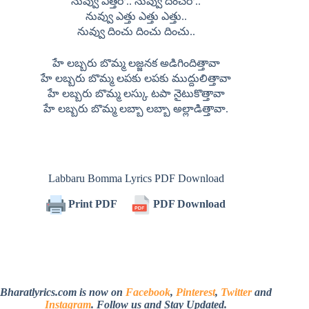
నువ్వు ఎత్తరో.. నువ్వు దించరో..
నువ్వు ఎత్తు ఎత్తు ఎత్తు..
నువ్వు దించు దించు దించు..
హే లబ్బరు బొమ్మ లజ్జనక అడిగిందిత్తావా
హే లబ్బరు బొమ్మ లపకు లపకు ముద్దులిత్తావా
హే లబ్బరు బొమ్మ లస్కు టపా నైటుకొత్తావా
హే లబ్బరు బొమ్మ లబ్బా లబ్బా అల్లాడిత్తావా.
Labbaru Bomma Lyrics PDF Download
Print PDF
PDF Download
Bharatlyrics.com is now on
Facebook
,
Pinterest
,
Twitter
and
Instagram
. Follow us and Stay Updated.