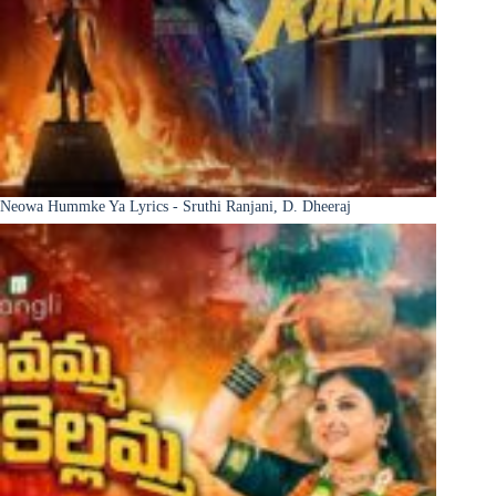
Neowa Hummke Ya Lyrics - Sruthi Ranjani, D. Dheeraj