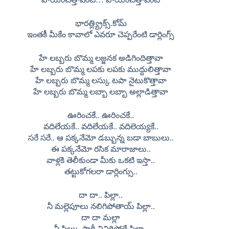
భారత్ల్య్రిక్స్.కోమ్
ఇంతకీ మీకేం కావాలో ఎవరూ చెప్పరేంటి డార్లింగ్స్
హే లబ్బరు బొమ్మ లజ్జనక అడిగిందిత్తావా
హే లబ్బరు బొమ్మ లపకు లపకు ముద్దులిత్తావా
హే లబ్బరు బొమ్మ లస్కు టపా నైటుకొత్తావా
హే లబ్బరు బొమ్మ లబ్బా లబ్బా అల్లాడిత్తావా
ఊరించకే.. ఊరించకే..
వదిలేయకే.. వదిలేయకే.. వదిలెయ్యకే..
సరే సరే.. ఆ పక్కనేమో డబ్బున్న బడా బాబులు..
ఈ పక్కనేమో రసిక మారాజాలు..
వాళ్లకి తెలీకుండా మీకు ఒకటి ఇస్తా..
తట్టుకోగలరా డార్లింగ్సు..
దా దా.. పిల్లా..
నీ మల్లెపూలు నలిగిపోతాయ్ పిల్లా..
దా దా మల్లా
నీ సిల్కు సారీ చినిగిపోద్దే పిల్లా..