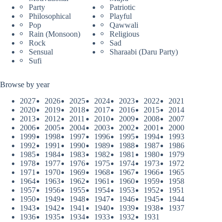
Party
Patriotic
Philosophical
Playful
Pop
Qawwali
Rain (Monsoon)
Religious
Rock
Sad
Sensual
Sharaabi (Daru Party)
Sufi
Browse by year
2027
2026
2025
2024
2023
2022
2021
2020
2019
2018
2017
2016
2015
2014
2013
2012
2011
2010
2009
2008
2007
2006
2005
2004
2003
2002
2001
2000
1999
1998
1997
1996
1995
1994
1993
1992
1991
1990
1989
1988
1987
1986
1985
1984
1983
1982
1981
1980
1979
1978
1977
1976
1975
1974
1973
1972
1971
1970
1969
1968
1967
1966
1965
1964
1963
1962
1961
1960
1959
1958
1957
1956
1955
1954
1953
1952
1951
1950
1949
1948
1947
1946
1945
1944
1943
1942
1941
1940
1939
1938
1937
1936
1935
1934
1933
1932
1931