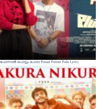
പോന്നാൽ പൊട്ടും പോടാ Ponaal Pottum Poda Lyrics