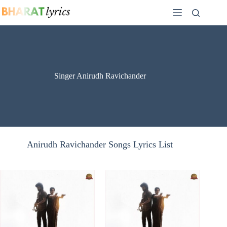
Skip
to
content
Singer Anirudh Ravichander
Anirudh Ravichander Songs Lyrics List