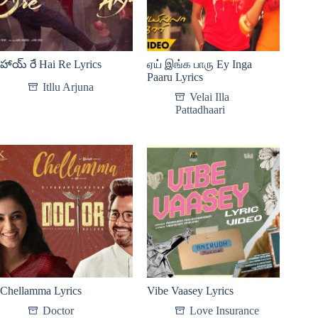
హాయ్ రే Hai Re Lyrics
ஏய் இங்க பாரு Ey Inga
Paaru Lyrics
Itllu Arjuna
Velai Illa
Pattadhaari
Chellamma Lyrics
Vibe Vaasey Lyrics
Doctor
Love Insurance