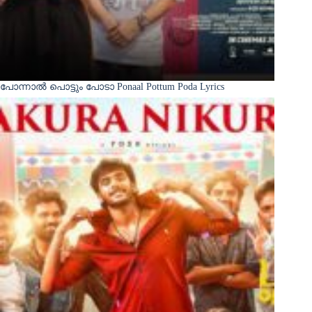
പോന്നാൽ പൊട്ടും പോടാ Ponaal Pottum Poda Lyrics