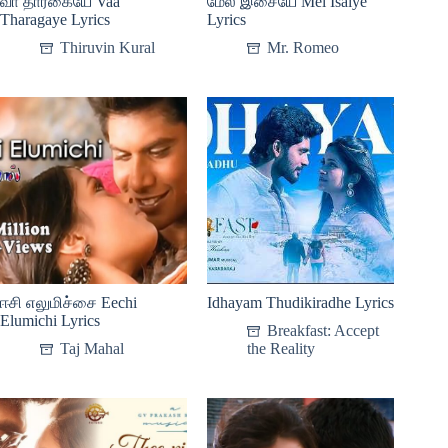
வா தாரகையே Vaa
மேல் இசையே Mel Isaiye
Tharagaye Lyrics
Lyrics
Thiruvin Kural
Mr. Romeo
ஈசி எலுமிச்சை Eechi
Idhayam Thudikiradhe Lyrics
Elumichi Lyrics
Breakfast: Accept
Taj Mahal
the Reality