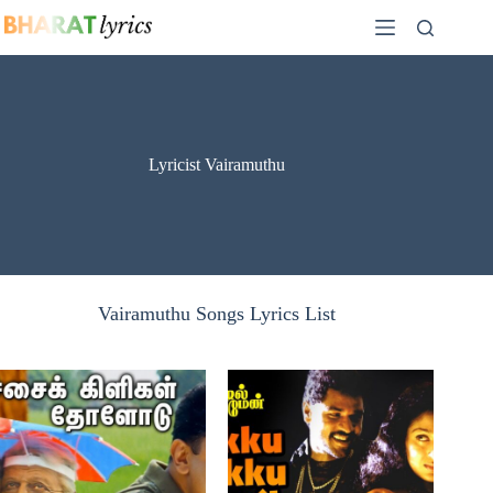
Skip
to
content
Lyricist Vairamuthu
Vairamuthu Songs Lyrics List