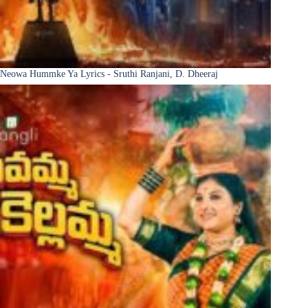
Neowa Hummke Ya Lyrics - Sruthi Ranjani, D. Dheeraj