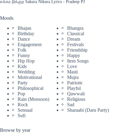
சக்கர நிக்குற Sakura Nikura Lyrics - Pradeep PJ
Moods
Bhajan
Bhangra
Birthday
Classical
Dance
Dream
Engagement
Festivals
Folk
Friendship
Funny
Happy
Hip Hop
Item Songs
Kids
Love
Wedding
Masti
Motivational
Mujra
Party
Patriotic
Philosophical
Playful
Pop
Qawwali
Rain (Monsoon)
Religious
Rock
Sad
Sensual
Sharaabi (Daru Party)
Sufi
Browse by year