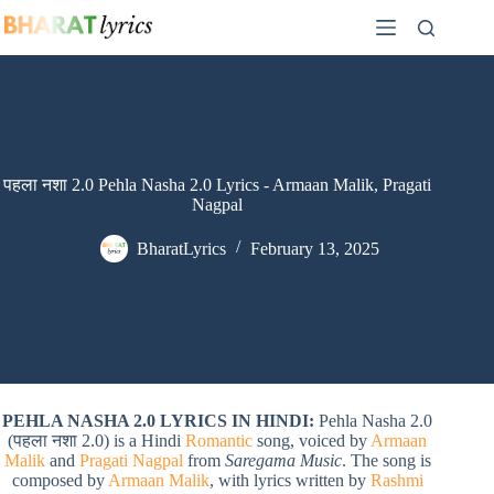
Skip
to
content
पहला नशा 2.0 Pehla Nasha 2.0 Lyrics - Armaan Malik, Pragati
Nagpal
BharatLyrics
February 13, 2025
PEHLA NASHA 2.0 LYRICS IN HINDI:
Pehla Nasha 2.0
(पहला नशा 2.0) is a Hindi
Romantic
song, voiced by
Armaan
Malik
and
Pragati Nagpal
from
Saregama Music
. The song is
composed by
Armaan Malik
, with lyrics written by
Rashmi