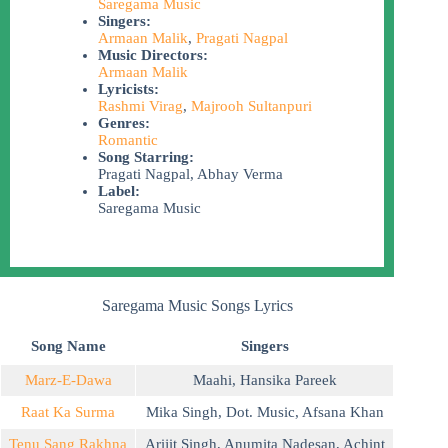
Saregama Music
Singers:
Armaan Malik
,
Pragati Nagpal
Music Directors:
Armaan Malik
Lyricists:
Rashmi Virag
,
Majrooh Sultanpuri
Genres:
Romantic
Song Starring:
Pragati Nagpal, Abhay Verma
Label:
Saregama Music
Saregama Music Songs Lyrics
Song Name
Singers
Marz-E-Dawa
Maahi
,
Hansika Pareek
Raat Ka Surma
Mika Singh
,
Dot. Music
,
Afsana Khan
Tenu Sang Rakhna
Arijit Singh
,
Anumita Nadesan
,
Achint