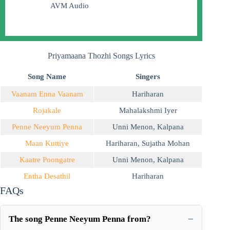
AVM Audio
Priyamaana Thozhi Songs Lyrics
Song Name
Singers
Vaanam Enna Vaanam
Hariharan
Rojakale
Mahalakshmi Iyer
Penne Neeyum Penna
Unni Menon
,
Kalpana
Maan Kuttiye
Hariharan
,
Sujatha Mohan
Kaatre Poongatre
Unni Menon
,
Kalpana
Entha Desathil
Hariharan
FAQs
The song Penne Neeyum Penna from?