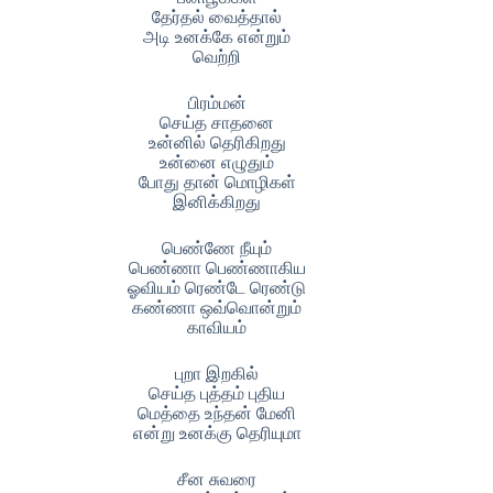
தேர்தல் வைத்தால்
அடி உனக்கே என்றும்
வெற்றி
பிரம்மன்
செய்த சாதனை
உன்னில் தெரிகிறது
உன்னை எழுதும்
போது தான் மொழிகள்
இனிக்கிறது
பெண்ணே நீயும்
பெண்ணா பெண்ணாகிய
ஓவியம் ரெண்டே ரெண்டு
கண்ணா ஒவ்வொன்றும்
காவியம்
புறா இறகில்
செய்த புத்தம் புதிய
மெத்தை உந்தன் மேனி
என்று உனக்கு தெரியுமா
சீன சுவரை