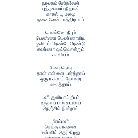
நூலகம் சேர்ந்தேன்
புத்தகமாய் நீ தான்
காதல் பூ மழை
நனைவேன் பாத்திரமாய்
பெண்ணே நீயும்
பெண்ணா பெண்ணாகிய
ஓவியம் ரெண்டே ரெண்டு
கண்ணா ஒவ்வொன்றும்
காவியம்
அரை நொடி
தான் என்னை பார்த்தாய்
ஒரு யுகமாய் தோன்ற
வைத்தாய்
பனி துளியாய் நீயும்
வந்தாய் பாற் கடலாய்
நெஞ்சில் நின்றாய்
பிரம்மன்
செய்த சாதனை
உன்னில் தெரிகிறது
உன்னை எழுதும்