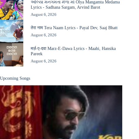
ઓલ્યા મનગમતા મેળા માં Olya Mangamta Medama
Lyrics - Sadhana Sargam, Arvind Barot
August 6, 2026
तेरा नाम Tera Naam Lyrics - Payal Dev, Saaj Bhatt
August 6, 2026
मर्ज़-ए-दवा Marz-E-Dawa Lyrics - Maahi, Hansika
Pareek
August 6, 2026
Upcoming Songs