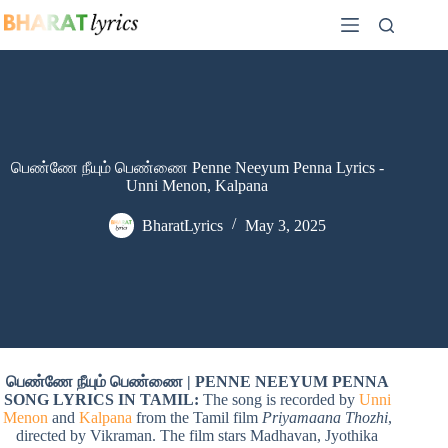
Skip
to
content
பெண்ணே நீயும் பெண்ணை Penne Neeyum Penna Lyrics -
Unni Menon, Kalpana
BharatLyrics
May 3, 2025
பெண்ணே நீயும் பெண்ணை | PENNE NEEYUM PENNA
SONG LYRICS IN TAMIL:
The song is recorded by
Unni
Menon
and
Kalpana
from the Tamil film
Priyamaana Thozhi
,
directed by Vikraman. The film stars Madhavan, Jyothika