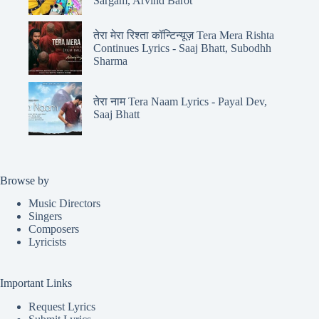
Sargam, Arvind Barot
तेरा मेरा रिश्ता कॉन्टिन्यूज़ Tera Mera Rishta
Continues Lyrics - Saaj Bhatt, Subodhh
Sharma
तेरा नाम Tera Naam Lyrics - Payal Dev,
Saaj Bhatt
Browse by
Music Directors
Singers
Composers
Lyricists
Important Links
Request Lyrics