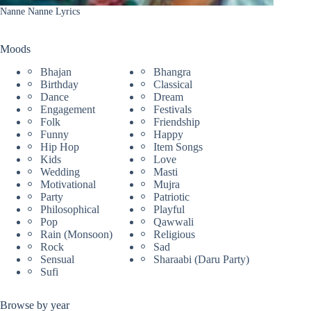
Nanne Nanne Lyrics
Moods
Bhajan
Bhangra
Birthday
Classical
Dance
Dream
Engagement
Festivals
Folk
Friendship
Funny
Happy
Hip Hop
Item Songs
Kids
Love
Wedding
Masti
Motivational
Mujra
Party
Patriotic
Philosophical
Playful
Pop
Qawwali
Rain (Monsoon)
Religious
Rock
Sad
Sensual
Sharaabi (Daru Party)
Sufi
Browse by year