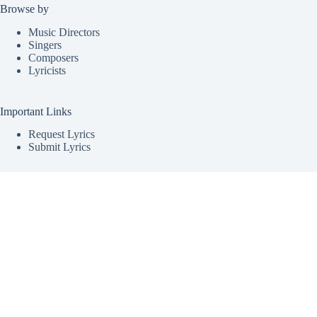
Browse by
Music Directors
Singers
Composers
Lyricists
Important Links
Request Lyrics
Submit Lyrics
About
Bharatlyrics is India's premier online destination for lyrics
from a vast array of Indian music. Covering all major regional
languages, we offer lyrics for
Malayalam
,
Telugu
,
Hindi
,
Tamil
,
Punjabi
,
Kannada
,
Marathi
,
Bhojpuri
, and
Gujarati
songs, including patriotic and new song releases. Our mission
is to unite music lovers with the lyrics to their favorite songs,
making Bharatlyrics the ultimate hub for Indian song lyrics.
Explore, enjoy, and sing along with us.