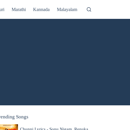
uri
Marathi
Kannada
Malayalam
rending Songs
Chunni Lyrics - Sonu Nigam, Renuka