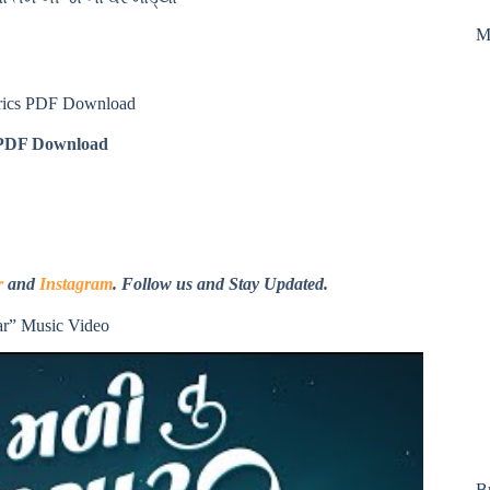
M
yrics PDF Download
DF Download
r
and
Instagram
. Follow us and Stay Updated.
ar” Music Video
B