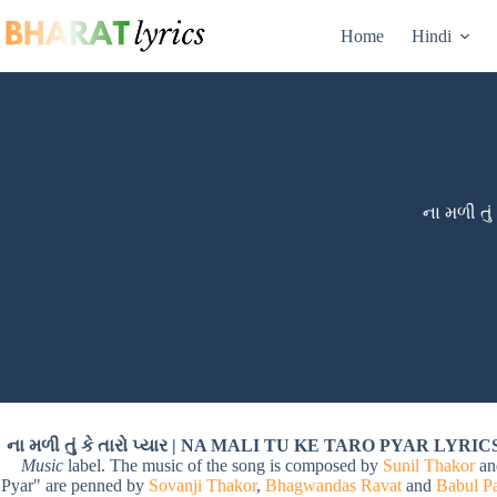
Skip
to
Home
Hindi
content
ના મળી તું
ના મળી તું કે તારો પ્યાર | NA MALI TU KE TARO PYAR LYR
Music
label. The music of the song is composed by
Sunil Thakor
a
Pyar" are penned by
Sovanji Thakor
,
Bhagwandas Ravat
and
Babul Pa