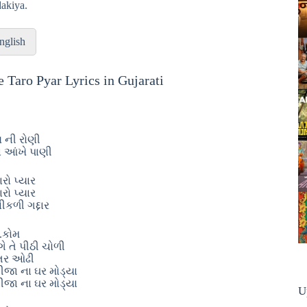
akiya.
nglish
e Taro Pyar Lyrics in Gujarati
લ ની રોણી
યા આંખે પાણી
ારો પ્યાર
ારો પ્યાર
ીકળી ગદ્દાર
.કોમ
ે તે પીઠી ચોળી
ેતર ઓઢી
ીજા ના ઘર મોડ્યા
ીજા ના ઘર મોડ્યા
U