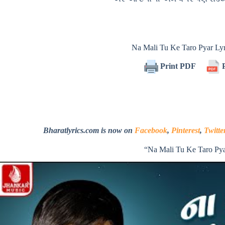
Na Mali Tu Ke Taro Pyar L
Print PDF
P
Bharatlyrics.com is now on
Facebook
,
Pinterest
,
Twitte
“Na Mali Tu Ke Taro Py