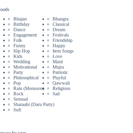
oods
Bhajan
Bhangra
Birthday
Classical
Dance
Dream
Engagement
Festivals
Folk
Friendship
Funny
Happy
Hip Hop
Item Songs
Kids
Love
Wedding
Masti
Motivational
Mujra
Party
Patriotic
Philosophical
Playful
Pop
Qawwali
Rain (Monsoon)
Religious
Rock
Sad
Sensual
Sharaabi (Daru Party)
Sufi
rowse by year