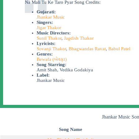
Na Mali Tu Ke Taro Pyar Song Credits:
Gujarati:
Jhankar Music
Singers:
Jigar Thakor
Music Directors:
Sunil Thakor
,
Jagdish Thakor
Lyricists:
Sovanji Thakor
,
Bhagwandas Ravat
,
Babul Patel
Genres:
Bewafa (બેવફા)
Song Starring:
Amit Shah, Vedika Godakiya
Label:
Jhankar Music
Jhankar Music Son
Song Name