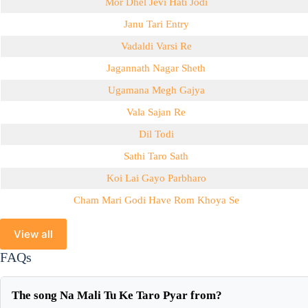
Mor Dhel Jevi Hati Jodi
Janu Tari Entry
Vadaldi Varsi Re
Jagannath Nagar Sheth
Ugamana Megh Gajya
Vala Sajan Re
Dil Todi
Sathi Taro Sath
Koi Lai Gayo Parbharo
Cham Mari Godi Have Rom Khoya Se
View all
FAQs
The song Na Mali Tu Ke Taro Pyar from?