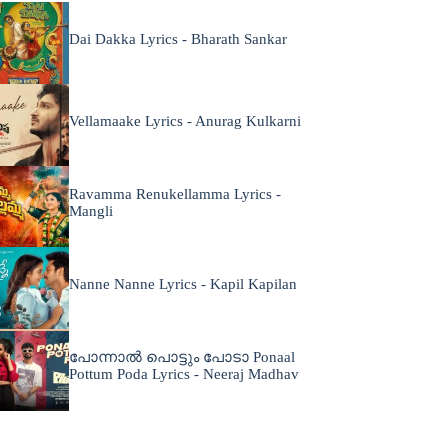
Dai Dakka Lyrics - Bharath Sankar
Vellamaake Lyrics - Anurag Kulkarni
Ravamma Renukellamma Lyrics -
Mangli
Nanne Nanne Lyrics - Kapil Kapilan
പോന്നാൽ പൊട്ടും പോടാ Ponaal
Pottum Poda Lyrics - Neeraj Madhav