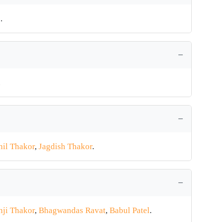
c
.
.
nil Thakor
,
Jagdish Thakor
.
nji Thakor
,
Bhagwandas Ravat
,
Babul Patel
.