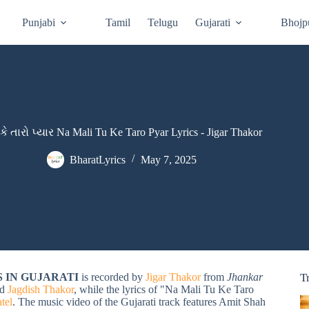
Punjabi
Tamil
Telugu
Gujarati
Bhojp
 કે તારો પ્યાર Na Mali Tu Ke Taro Pyar Lyrics - Jigar Thakor
BharatLyrics
May 7, 2025
ICS IN GUJARATI
is recorded by
Jigar Thakor
from
Jhankar
T
nd
Jagdish Thakor
, while the lyrics of "Na Mali Tu Ke Taro
tel
. The music video of the Gujarati track features Amit Shah