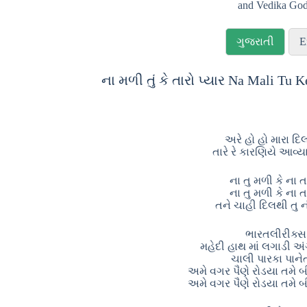
and Vedika God
ગુજરાતી
E
ના મળી તું કે તારો પ્યાર Na Mali Tu K
અરે હો હો મારા દિ
તારે રે કારણિયે આવ્
ના તુ મળી કે ના ત
ના તુ મળી કે ના ત
તને ચાહી દિલથી તુ ન
ભારતલીરીક્સ
મહેદી હાથ માં લગાડી અંગ
ચાલી પારકા પાન
અમે વગર પૈણે રોડયા તમે બ
અમે વગર પૈણે રોડયા તમે બ